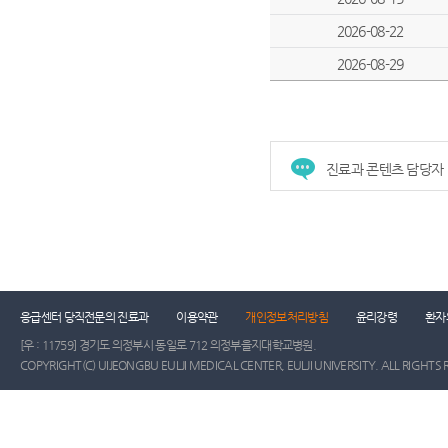
2026-08-22
2026-08-29
진료과 콘텐츠 담당자
건강증진센터
진료협력센터
장례식장
진
응급센터 당직전문의 진료과
이용약관
개인정보처리방침
윤리강령
환자
[우 : 11759] 경기도 의정부시 동일로 712 의정부을지대학교병원.
COPYRIGHT(C) UIJEONGBU EULJI MEDICAL CENTER, EULJI UNIVERSITY. ALL RIGHTS 