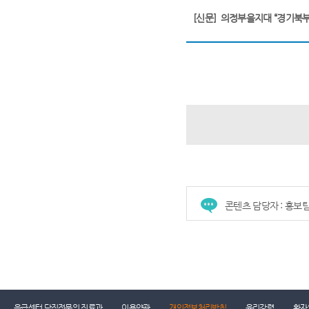
[신문]
의정부을지대 “경기북부
콘텐츠 담당자 : 홍보
건강증진센터
진료협력센터
장례식장
진
응급센터 당직전문의 진료과
이용약관
개인정보처리방침
윤리강령
환자