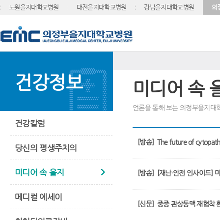
노원을지대학교병원
대전을지대학교병원
강남을지대학교병원
의
건강정보
미디어 속 
언론을 통해 보는 의정부을지대
건강칼럼
[방송]
The future of cytopa
당신의 평생주치의
미디어 속 을지
[방송]
[재난·안전 인사이드] 
메디컬 에세이
[신문]
중증 관상동맥 재협착 환