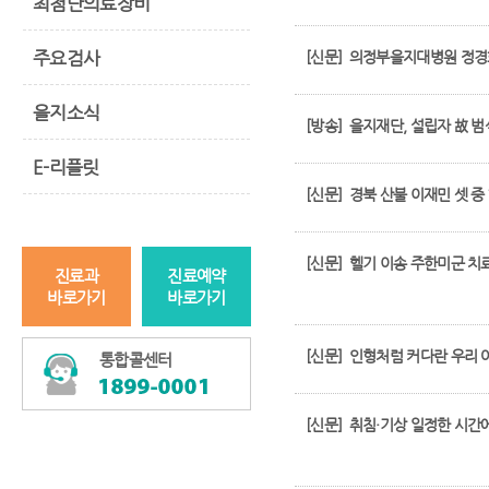
최첨단의료장비
주요검사
[신문]
의정부을지대병원 정경화
을지소식
[방송]
을지재단, 설립자 故 범
E-리플릿
[신문]
경북 산불 이재민 셋 중
[신문]
헬기 이송 주한미군 치료… 의정부을지대병원, “중증 신경
진료과
진료예약
바로가기
바로가기
[신문]
인형처럼 커다란 우리 아
통합콜센터
[신문]
취침·기상 일정한 시간