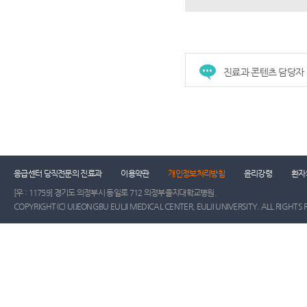
진료과 콘텐츠 담당자
건강증진센터
진료협력센터
장례식장
진
응급센터 당직전문의 진료과
이용약관
개인정보처리방침
윤리강령
환자
[우 : 11759] 경기도 의정부시 동일로 712 의정부을지대학교병원.
COPYRIGHT(C) UIJEONGBU EULJI MEDICAL CENTER, EULJI UNIVERSITY. ALL RIGHTS 