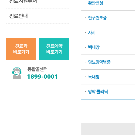
진료지원부서
황반변성
진료안내
안구건조증
사시
진료과
진료예약
백내장
바로가기
바로가기
당뇨망막병증
통합콜센터
녹내장
망막 클리닉