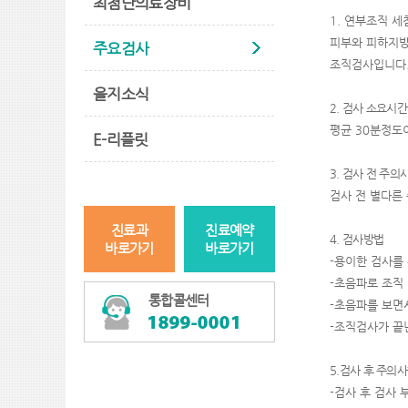
최첨단의료장비
1.
연부조직 세
피부와 피하지
주요검사
조직검사입니다
을지소식
2.
검사 소요시간
평균
30
분정도이
E-리플릿
3.
검사 전 주의
검사 전 별다른
진료과
진료예약
4.
검사방법
바로가기
바로가기
-
용이한 검사를
-
초음파로 조직 
통합콜센터
-
초음파를 보면
-
조직검사가 끝
5.
검사 후 주의
-
검사 후 검사