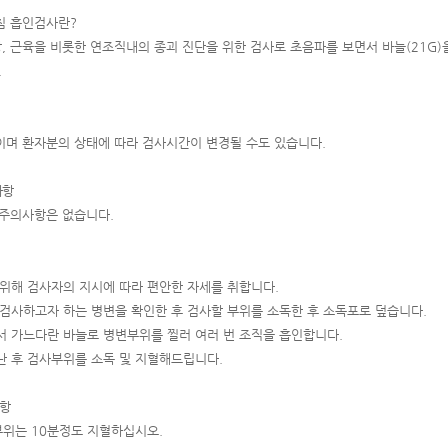
침 흡인검사란
?
방
,
근육을 비롯한 연조직내의 종괴 진단을 위한 검사로 초음파를 보면서 바늘
(21G)
.
며 환자분의 상태에 따라 검사시간이 변경될 수도 있습니다
.
사항
 주의사항은 없습니다
.
 위해 검사자의 지시에 따라 편안한 자세를 취합니다
.
검사하고자 하는 병변을 확인한 후 검사할 부위를 소독한 후 소독포로 덮습니다
.
서 가느다란 바늘로 병변부위를 찔러 여러 번 조직을 흡인합니다
.
난 후 검사부위를 소독 및 지혈해드립니다
.
사항
 부위는
10
분정도 지혈하십시오
.