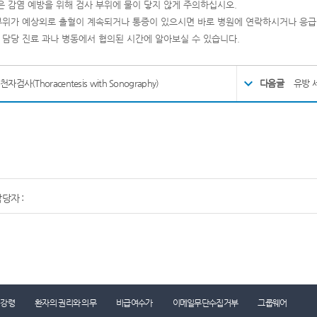
은 감염 예방을 위해 검사 부위에 물이 닿지 않게 주의하십시오
.
 부위가 예상외로 출혈이 계속되거나 통증이 있으시면 바로 병원에 연락하시거나 응
 담당 진료 과나 병동에서 협의된 시간에 알아보실 수 있습니다
.
천자검사(Thoracentesis with Sonography)
다음글
유방 세침
당자 :
진료시간표
찾아오시는 길
콜센터 1899-0001
리강령
환자의 권리와 의무
비급여수가
이메일무단수집거부
그룹웨어