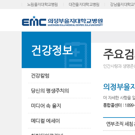
노원을지대학교병원
대전을지대학교병원
강남을지대학교
건강정보
주요검
인간사랑과 생명존
건강칼럼
의정부을지
당신의 평생주치의
더 자세한 사항을 
미디어 속 을지
통합콜센터 : 1899-
메디컬 에세이
연부조직 세침 흡인검