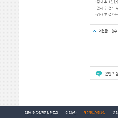
-
검사 후
1
일간
-
검사 후 검사
-
검사 후 결과는
이전글
흉수 
콘텐츠 담
건강증진센터
진료협력센터
장례식장
응급센터 당직전문의 진료과
이용약관
개인정보처리방침
윤