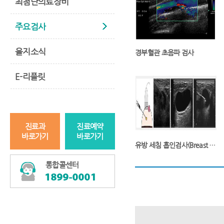
최첨단의료장비
주요검사
을지소식
경부혈관 초음파 검사
E-리플릿
진료과
진료예약
바로가기
바로가기
유방 세침 흡인검사(Breast Aspiration with Sonography)
통합콜센터