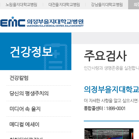
노원을지대학교병원
대전을지대학교병원
강남을지대학교병원
의
건강정보
주요검사
인간사랑과 생명존중을 실천합니
건강칼럼
의정부을지대학교
당신의 평생주치의
더 자세한 사항을 알고 싶으시면
미디어 속 을지
통합콜센터 : 1899-0001
메디컬 에세이