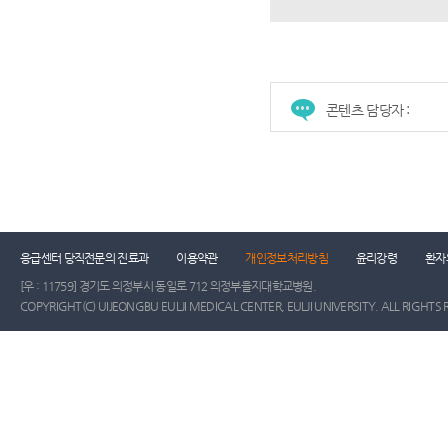
콘텐츠 담당자 :
건강증진센터
진료협력센터
장례식장
진
응급센터 당직전문의 진료과
이용약관
개인정보처리방침
윤리강령
환자
[우 : 11759] 경기도 의정부시 동일로 712 의정부을지대학교병원.
COPYRIGHT(C) UIJEONGBU EULJI MEDICAL CENTER, EULJI UNIVERSITY. ALL RIGHTS 