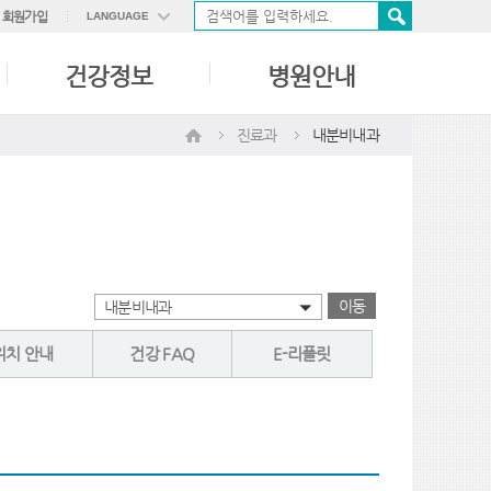
회원가입
LANGUAGE
ENGLISH
건강정보
병원안내
中國語
日本語
진료과
내분비내과
이동
내분비내과
위치 안내
건강 FAQ
E-리플릿