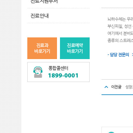
진료지원부서
진료안내
뇌하수체는 우리 
부신피질, 성선
여기에서 분비되
종류의 스트레스
진료과
진료예약
바로가기
바로가기
- 담당 전문의 
통합콜센터
이전글
성장