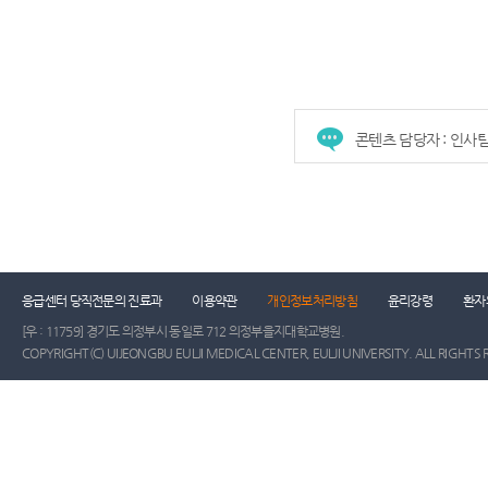
콘텐츠 담당자 : 인사
건강증진센터
진료협력센터
장례식장
진
응급센터 당직전문의 진료과
이용약관
개인정보처리방침
윤리강령
환자
[우 : 11759] 경기도 의정부시 동일로 712 의정부을지대학교병원.
COPYRIGHT(C) UIJEONGBU EULJI MEDICAL CENTER, EULJI UNIVERSITY. ALL RIGHTS 