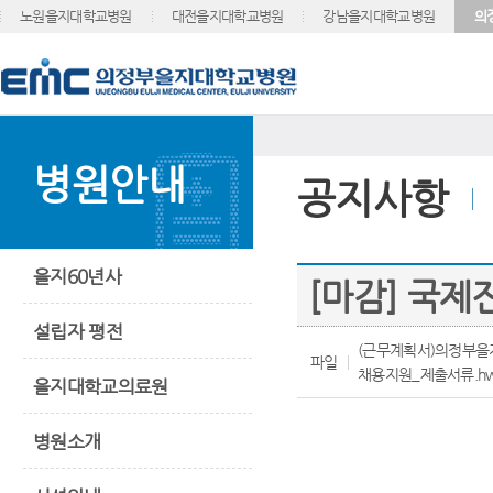
노원을지대학교병원
대전을지대학교병원
강남을지대학교병원
의
병원안내
공지사항
을지60년사
[마감] 국
설립자 평전
(근무계획서)의정부을
파일
채용지원_제출서류.h
을지대학교의료원
병원소개