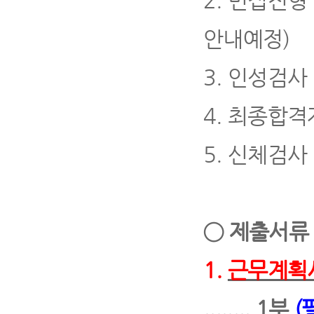
2.
면접전형
안내예정
)
3.
인성검사
4
.
최종합격
5.
신체검사
◯
제출서
1.
근무계획
........ 1
부
(