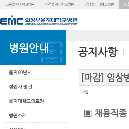
노원을지대학교병원
대전을지대학교병원
강남을지대학교병원
의
병원안내
공지사항
을지60년사
[마감] 임
설립자 평전
파일
을지대학교의료원
▣
채용직종
병원소개