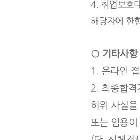
4.
취업보호대
해당자에 한
○
기타사항
1.
온라인 접
2.
최종합격자
허위 사실을
또는 임용이
(
단
,
신체검사