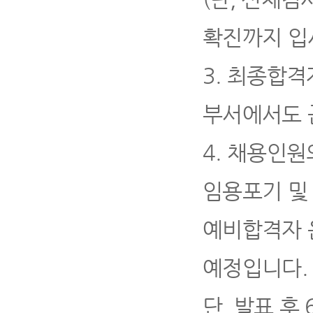
확진까지 입
3.
최종합격자
부서에서도 
4
.
채용인원
임용포기 및
예비합격자 
예정입니다
.
단
,
발표 후