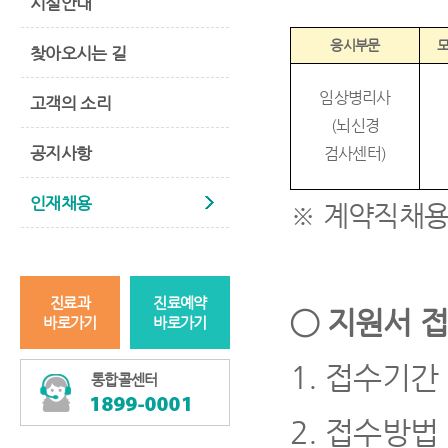
시설안내
응시부문
찾아오시는 길
임상병리사
고객의 소리
(
뇌신경
공지사항
검사센터
)
인재채용
※
계약직채
진료과
진료예약
◯
지원서 접
바로가기
바로가기
1.
접수기간
통합콜센터
2.
접수방법