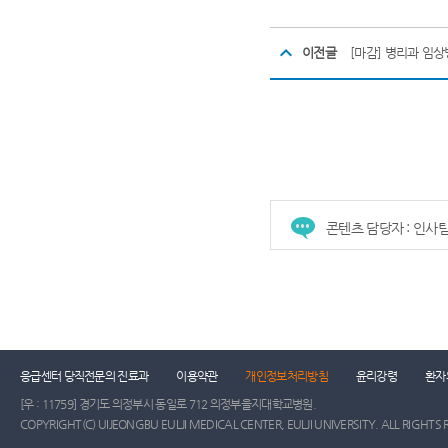
이전글
[마감] 병리과 임
콘텐츠 담당자 : 인사
건강증진센터
진료협력센터
장례식장
진
응급센터 당직전문의 진료과
이용약관
개인정보처리방침
윤리강령
환자
[우 : 11759] 경기도 의정부시 동일로 712 의정부을지대학교병원.
COPYRIGHT(C) UIJEONGBU EULJI MEDICAL CENTER, EULJI UNIVERSITY. ALL RIGHTS 