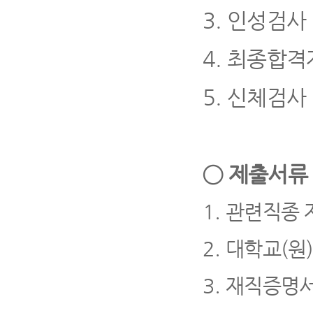
3.
인성검사
4
.
최종합격
5.
신체검사
◯
제출서
1.
관련직종 
2.
대학교
(
원
3.
재직증명서