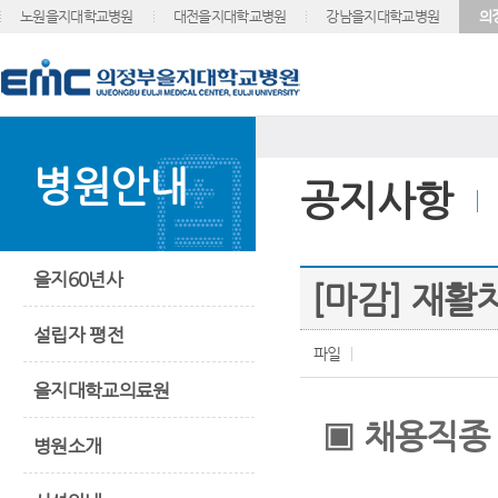
노원을지대학교병원
대전을지대학교병원
강남을지대학교병원
의
병원안내
공지사항
을지60년사
[마감] 재
설립자 평전
파일
을지대학교의료원
▣
채용직종
병원소개