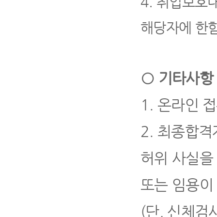
4.
취업보호대
해당자에 한
○
기타사항
1.
온라인 접
2.
최종합격자
허위 사실을
또는 임용이
(
단
,
신체검사