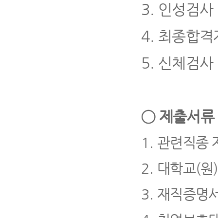
3.
인성검사
4
.
최종합격
5.
신체검사
◯
제출서
1.
관련직종 
2.
대학교
(
원
3.
재직증명서