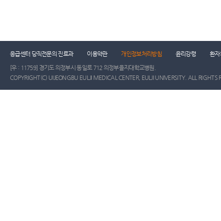
건강증진센터
진료협력센터
장례식장
진
응급센터 당직전문의 진료과
이용약관
개인정보처리방침
윤리강령
환자
[우 : 11759] 경기도 의정부시 동일로 712 의정부을지대학교병원.
COPYRIGHT(C) UIJEONGBU EULJI MEDICAL CENTER, EULJI UNIVERSITY. ALL RIGHTS 