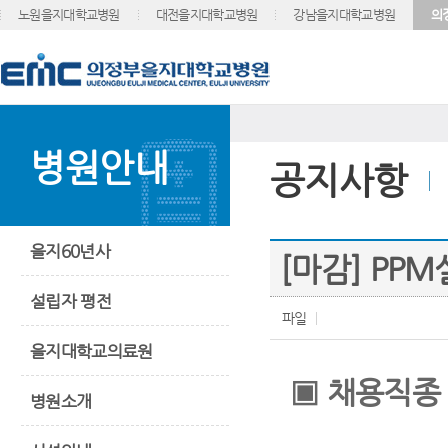
노원을지대학교병원
대전을지대학교병원
강남을지대학교병원
의
병원안내
공지사항
을지60년사
[마감] PP
설립자 평전
파일
을지대학교의료원
▣
채용직종
병원소개