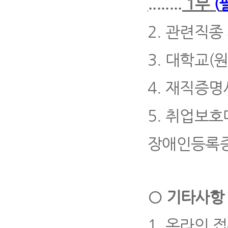
........ 1
부
(
2.
관련직종 
3.
대학교
(
4.
재직증명
5.
취업보호
장애인등록
○
기타사항
1.
온라인 접