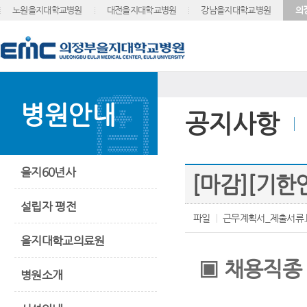
노원을지대학교병원
대전을지대학교병원
강남을지대학교병원
의
병원안내
공지사항
을지60년사
[마감][기한
설립자 평전
파일
근무계획서_제출서류.
을지대학교의료원
▣
채용직종
병원소개