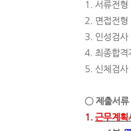
1.
서류전형
2.
면접전형
3.
인성검사
4
.
최종합격
5.
신체검사
◯
제출서
1.
근무계획