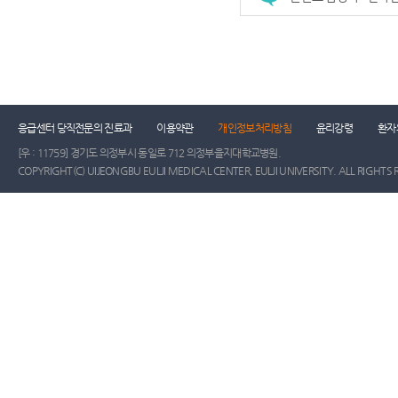
건강증진센터
진료협력센터
장례식장
진
응급센터 당직전문의 진료과
이용약관
개인정보처리방침
윤리강령
환자
[우 : 11759] 경기도 의정부시 동일로 712 의정부을지대학교병원.
COPYRIGHT(C) UIJEONGBU EULJI MEDICAL CENTER, EULJI UNIVERSITY. ALL RIGHTS 