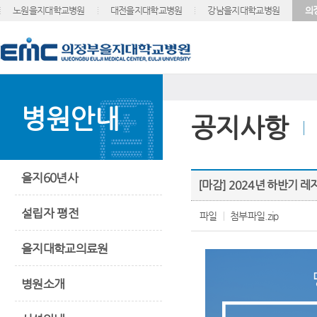
노원을지대학교병원
대전을지대학교병원
강남을지대학교병원
의
병원안내
공지사항
을지60년사
[마감] 2024년 하반기 레
설립자 평전
파일
첨부파일.zip
을지대학교의료원
병원소개