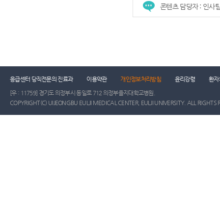
콘텐츠 담당자 : 인사
건강증진센터
진료협력센터
장례식장
진
응급센터 당직전문의 진료과
이용약관
개인정보처리방침
윤리강령
환자
[우 : 11759] 경기도 의정부시 동일로 712 의정부을지대학교병원.
COPYRIGHT(C) UIJEONGBU EULJI MEDICAL CENTER, EULJI UNIVERSITY. ALL RIGHTS 