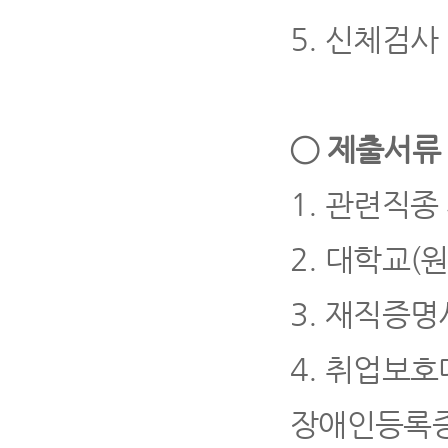
5.
신체검사
◯
제출서
1.
관련직종 
2.
대학교
(
3.
재직증명
4.
취업보호
장애인등록