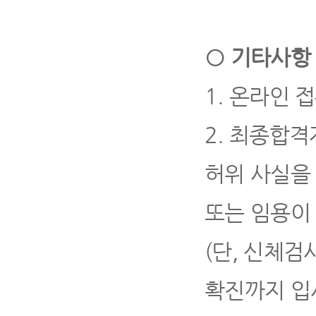
○
기타사항
1.
온라인 접
2.
최종합격자
허위 사실을
또는 임용이
(
단
,
신체검사
확진까지 입