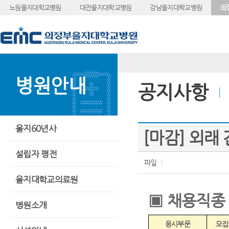
노원을지대학교병원
대전을지대학교병원
강남을지대학교병원
의
병원안내
공지사항
을지60년사
[마감] 외래
설립자 평전
파일
을지대학교의료원
▣
채용직종
병원소개
응시부문
모집