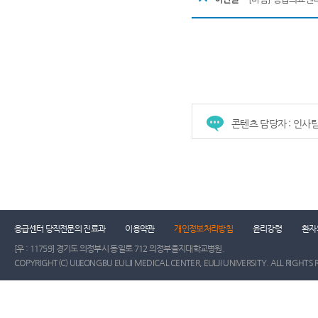
콘텐츠 담당자 : 인사
건강증진센터
진료협력센터
장례식장
진
응급센터 당직전문의 진료과
이용약관
개인정보처리방침
윤리강령
환자
[우 : 11759] 경기도 의정부시 동일로 712 의정부을지대학교병원.
COPYRIGHT(C) UIJEONGBU EULJI MEDICAL CENTER, EULJI UNIVERSITY. ALL RIGHTS 