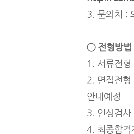
3.
문의처
:
◯
전형방법 
1.
서류전형
2.
면접전형
안내예정
3.
인성검사
4
.
최종합격