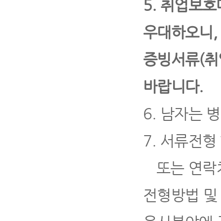
5.
취업보호
우대하오니
증빙서류
(
취
바랍니다
.
6.
남자는 병
7.
서류전형 
또는 연락
전형방법 및