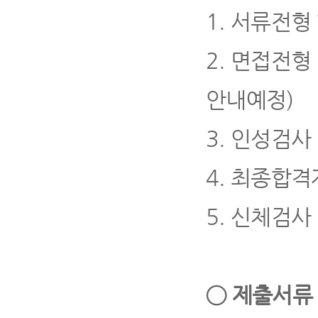
1.
서류전형
2.
면접전형
안내예정
)
3.
인성검사
4
.
최종합격
5.
신체검사
◯
제출서