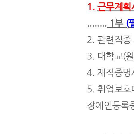
1.
근무계획
........ 1
부
(
2.
관련직종 
3.
대학교
(
4.
재직증명
5.
취업보호
장애인등록