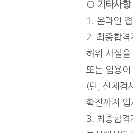
○
기타사항
1.
온라인 접
2.
최종합격자
허위 사실을
또는 임용이
(
단
,
신체검사
확진까지 입
3.
최종합격자