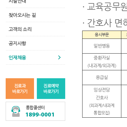
시설안내
·
교육공무원
찾아오시는 길
·
간호사 면
고객의 소리
응시부문
공지사항
일반병동
인재채용
중환자실
(
내과계
/
외과계
)
응급실
진료과
진료예약
임상전담
바로가기
바로가기
간호사
(
외과계
/
내과계
통합콜센터
통합모집
)