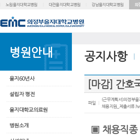
노원을지대학교병원
대전을지대학교병원
강남을지대학교병원
의
병원안내
공지사항
을지60년사
[마감] 간호
설립자 평전
(근무계획서)의정부을
파일
채용지원_제출서류.h
을지대학교의료원
병원소개
▣
채용직종