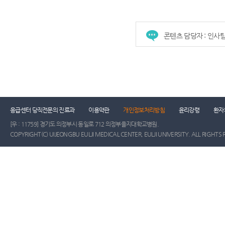
콘텐츠 담당자 : 인사
건강증진센터
진료협력센터
장례식장
진
응급센터 당직전문의 진료과
이용약관
개인정보처리방침
윤리강령
환자
[우 : 11759] 경기도 의정부시 동일로 712 의정부을지대학교병원.
COPYRIGHT(C) UIJEONGBU EULJI MEDICAL CENTER, EULJI UNIVERSITY. ALL RIGHTS 