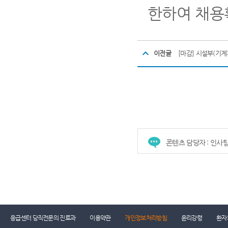
한하여 채용
이전글
[마감] 시설부(기계
콘텐츠 담당자 : 인사
건강증진센터
진료협력센터
장례식장
진
응급센터 당직전문의 진료과
이용약관
개인정보처리방침
윤리강령
환자