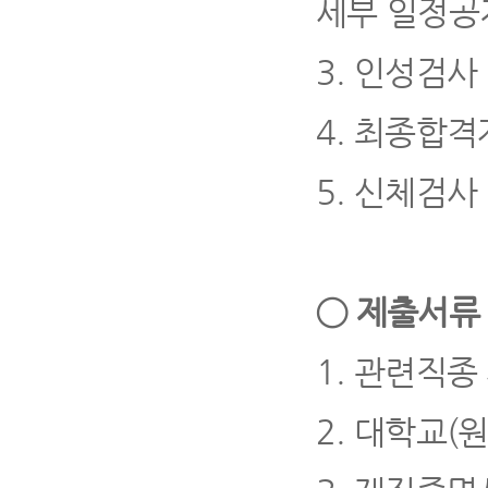
세부 일정공
3.
인성검사
4
.
최종합격
5.
신체검사
◯
제출서
1.
관련직종 
2.
대학교
(