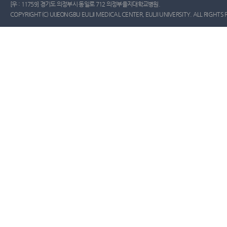
[우 : 11759] 경기도 의정부시 동일로 712 의정부을지대학교병원.
COPYRIGHT(C) UIJEONGBU EULJI MEDICAL CENTER, EULJI UNIVERSITY. ALL RIGHTS 