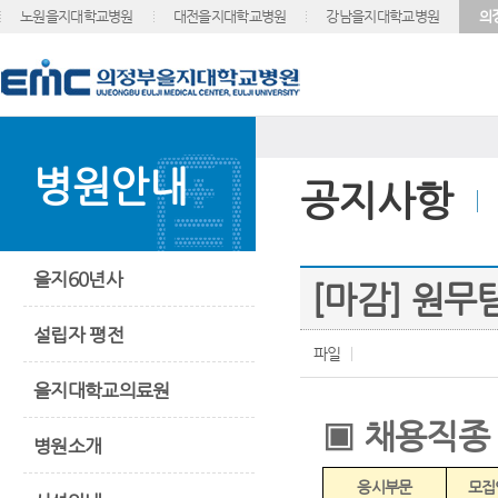
노원을지대학교병원
대전을지대학교병원
강남을지대학교병원
의
병원안내
공지사항
을지60년사
[마감] 원무
설립자 평전
파일
을지대학교의료원
▣
채용직종
병원소개
응시부문
모집