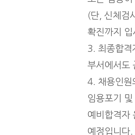
(
단
,
신체검사
확진까지 입
3.
최종합격자
부서에서도 
4
.
채용인원
임용포기 및
예비합격자 
예정입니다
.