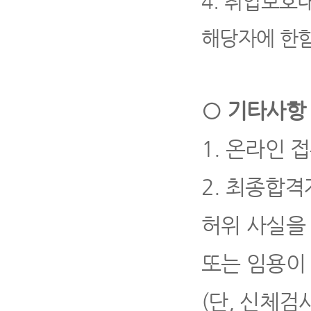
4.
취업보호대
해당자에 한
○
기타사항
1.
온라인 접
2.
최종합격자
허위 사실을
또는 임용이
(
단
,
신체검사