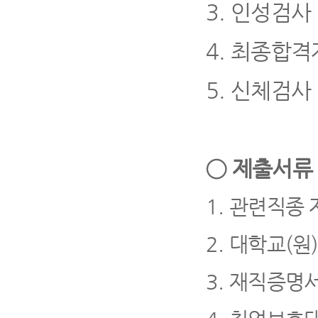
3.
인성검사
4.
최종합격
5.
신체검사
◯
제출서
1.
관련직종 
2.
대학교
(
원
3.
재직증명서