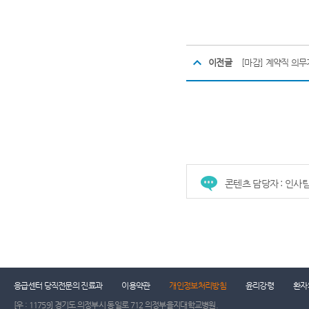
이전글
[마감] 계약직 의
콘텐츠 담당자 : 인사
건강증진센터
진료협력센터
장례식장
진
응급센터 당직전문의 진료과
이용약관
개인정보처리방침
윤리강령
환자
[우 : 11759] 경기도 의정부시 동일로 712 의정부을지대학교병원.