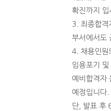
확진까지 입
3.
최종합격자
부서에서도 
4
.
채용인원
임용포기 및
예비합격자 
예정입니다
.
단
,
발표 후