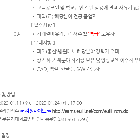
•
교육공무원 및 학교법인 직원 임용에 결격 사유가 없
•
대학
(
교
)
해당분야 전공 졸업자
【
필수사항
】
0
명
•
기계설비유지관리자 수첩
“
특급
”
보유자
【
우대사항
】
•
대학
(
종합
)
병원에서 해당분야 경력자 우대
•
상기
外
기계분야 자격증 보유 및 양성교육 이수자 우
•
CAD,
엑셀
,
한글 등
S/W
가능자
 및 방법
2023.01.11.(
수
). ~ 2023.01.24.(
화
). 17:00
온라인접수
☞
지원사이트
☜
http://eams.eulji.net/com/eulji_rcm.do
정부을지대학교병원 인사총무팀
(031-951-3293)
 일정