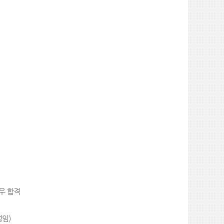
우 합격
정임
)