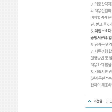
3.
최종합격자는
4
.
채용인원의
예비합격자 운
단
,
발표 후
6
5.
취업보호대
증빙서류
(
취업
6.
남자는 병역
7.
서류전형 합
전형방법 및 일
채용하지 않을
8.
제출서류 반
(
전자우편접수로
한하여 채용확
이전글
[마