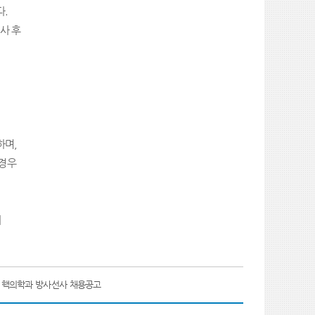
다
.
사 후
하며
,
 경우
에
] 핵의학과 방사선사 채용공고