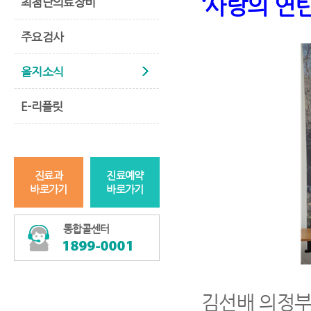
‘
사랑의 연
최첨단의료장비
주요검사
을지소식
E-리플릿
진료과
진료예약
바로가기
바로가기
통합콜센터
사
김선배 의정