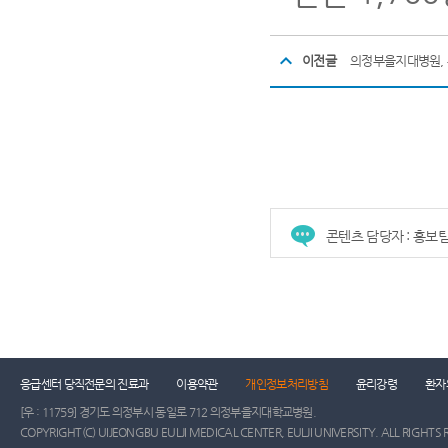
이전글
의정부을지대병원, 
콘텐츠 담당자 : 홍보
건강증진센터
진료협력센터
장례식장
진
응급센터 당직전문의 진료과
이용약관
개인정보처리방침
윤리강령
환자
[우 : 11759] 경기도 의정부시 동일로 712 의정부을지대학교병원.
COPYRIGHT(C) UIJEONGBU EULJI MEDICAL CENTER, EULJI UNIVERSITY. ALL RIGHTS 