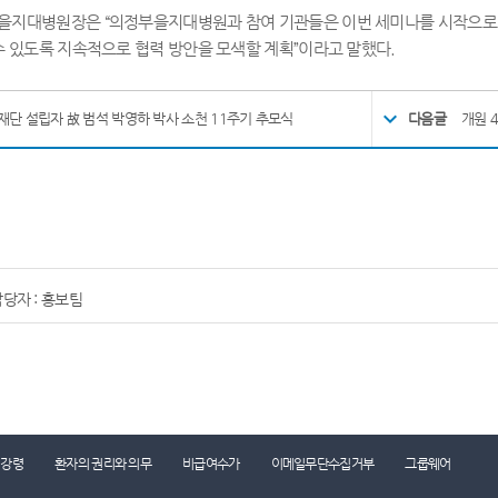
부을지대병원장은
“
의정부을지대병원과 참여 기관들은 이번 세미나를 시작으로 
수 있도록 지속적으로 협력 방안을 모색할 계획
”
이라고 말했다
.
재단 설립자 故 범석 박영하 박사 소천 11주기 추모식
다음글
개원 
당자 : 홍보팀
진료시간표
찾아오시는 길
콜센터 1899-0001
리강령
환자의 권리와 의무
비급여수가
이메일무단수집거부
그룹웨어