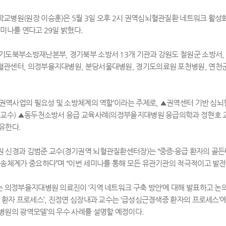
학교병원
(
원장 이승훈
)
은
5
월
3
일 오후
2
시 권역심뇌혈관질환 네트워크 활성화
세미나를 연다고
29
일 밝혔다
.
경기도북부소방재난본부
,
경기북부 소방서
13
개 기관과 강원도 철원군 소방서
,
혈관센터
,
의정부을지대병원
,
분당서울대병원
,
경기도의료원 포천병원
,
연천
권역사업의 필요성 및 소방체계의 역할
’
이라는 주제로
,
▲
권역센터 기반 심뇌
 교수
)
▲
동두천소방서 응급 교육사례
(
의정부을지대병원 응급의학과 정현호 
공유한다
.
 신경과 김범준 교수
(
경기권역 뇌혈관질환센터장
)
는
“
중증
·
응급 환자의 골
이송체계가 중요하다
”
며
“
이번 세미나를 통해 모든 유관기관의 적극적이고 발
는 의정부을지대병원 의료진이
‘
지역 네트워크 구축 방안
’
에 대해 발표하고 논
 환자 프로세스
’,
진정연 심장내과 교수는
‘
급성심근경색증 환자의 프로세스
’
에
병원의 광역모델
’
의 우수 사례를 설명할 예정이다
.