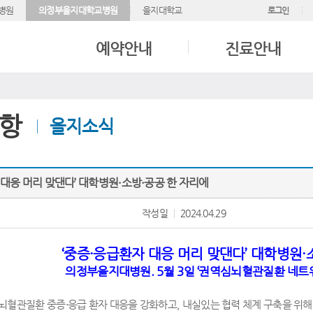
병원
의정부을지대학교병원
을지대학교
로그인
예약안내
진료안내
항
을지소식
 대응 머리 맞댄다’ 대학병원·소방·공공 한 자리에
작성일
2024.04.29
‘
중증
·
응급환자 대응 머리 맞댄다
’
대학병원
·
의정부을지대병원
. 5
월
3
일
‘
권역심뇌혈관질환 네트
뇌혈관질환 중증
·
응급 환자 대응을 강화하고
,
내실있는 협력 체계 구축을 위