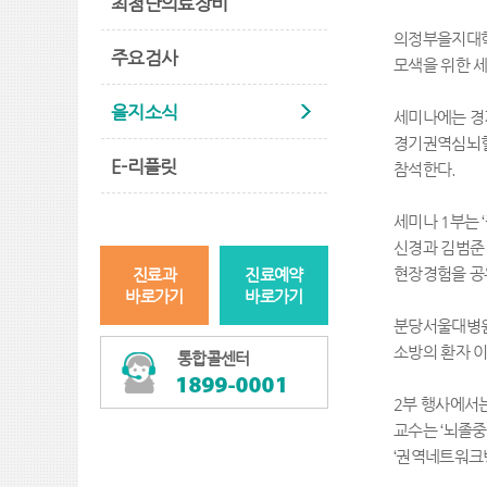
최첨단의료장비
의정부을지대
주요검사
모색을 위한 
을지소식
세미나에는 
경기권역심뇌
E-리플릿
참석한다
.
세미나
1
부는
‘
신경과 김범준
진료과
진료예약
현장경험을 
바로가기
바로가기
분당서울대병원
소방의 환자 
통합콜센터
2
부 행사에서
교수는
‘
뇌졸중
‘
권역네트워크