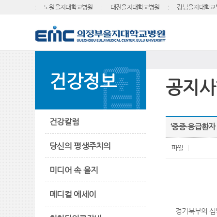
노원을지대학교병원
대전을지대학교병원
강남을지대학교
건강정보
공지사
건강칼럼
‘중증·응급환자
당신의 평생주치의
파일
미디어 속 을지
메디컬 에세이
경기북부의 심