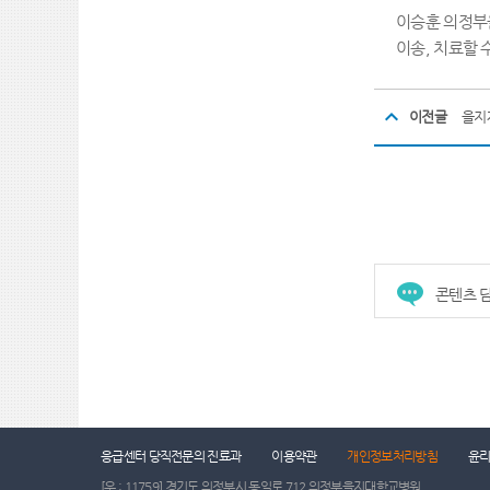
이승훈 의정
이송
,
치료할 
이전글
을지
콘텐츠 담
건강증진센터
진료협력센터
장례식장
응급센터 당직전문의 진료과
이용약관
개인정보처리방침
윤
[우 : 11759] 경기도 의정부시 동일로 712 의정부을지대학교병원.