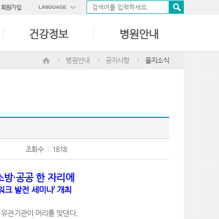
회원가입
LANGUAGE
ENGLISH
건강정보
병원안내
中國語
日本語
병원안내
공지사항
을지소식
조회수
1818
소방
·
공공 한 자리에
워크 발전 세미나
’
개최
해 유관기관이 머리를 맞댄다
.