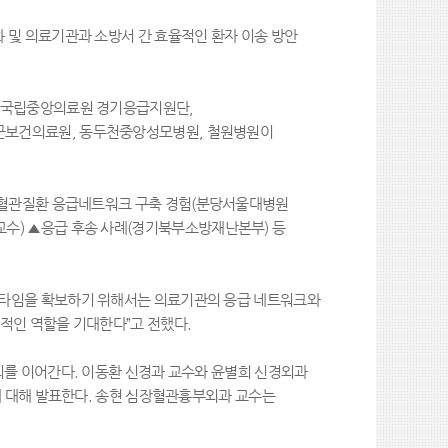
 및 의료기관과 소방서 간 효율적인 환자 이송 방안
국립중앙의료원 경기응급지원단
,
군보건의료원
,
동두천중앙성모병원
,
철원병원이
혈관질환 응급네트워크 구축 경험
(
분당서울대병원
교수
)
▲
응급 후송 사례
(
경기북부소방재난본부
)
등
든타임을 확보하기 위해서는 의료기관의 응급 네트워크와
전적인 역할을 기대한다
”
고 전했다
.
의를 이어간다
.
이동환 신경과 교수와 윤별희 신경외과
 대해 발표한다
.
송현 심장혈관흉부외과 교수는