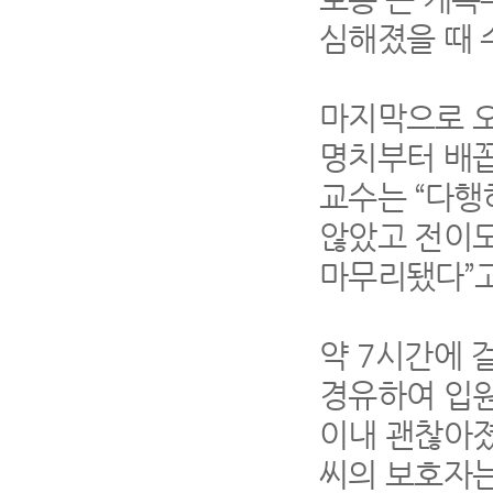
심해졌을 때 
마지막으로 
명치부터 배꼽
교수는
“
다행
않았고 전이
마무리됐다
”
약
7
시간에 
경유하여 입원
이내 괜찮아
씨의 보호자