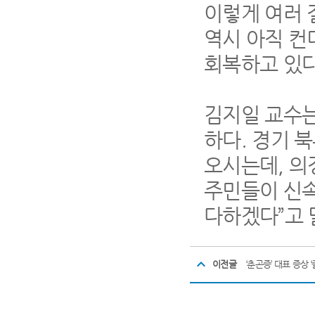
이렇게 여러 
역시 아직 
회복하고 있
김지일 교수
하다
.
경기 북
오시는데
,
의
주민들이 신속
다하겠다
”
고
이전글
‘춘곤증’ 대표 증상 