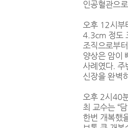
인공혈관으로
오후
12
시부
4.3cm
정도 
조직으로부터 
양상은 암이 
사례였다
.
주
신장을 완벽
오후
2
시
40
최 교수는
“
담
한번 개복했을
보통 큰 개복