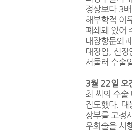
정상보다
3
배
해부학적 이
폐쇄돼 있어 
대장항문외과
대장암
,
신장
서둘러 수술
3
월
22
일 오
최 씨의 수술
집도했다
.
대
상부를 고정시
우회술을 시