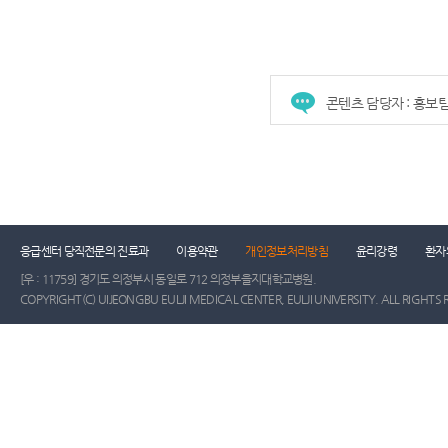
콘텐츠 담당자 : 홍보
건강증진센터
진료협력센터
장례식장
진
응급센터 당직전문의 진료과
이용약관
개인정보처리방침
윤리강령
환자
[우 : 11759] 경기도 의정부시 동일로 712 의정부을지대학교병원.
COPYRIGHT(C) UIJEONGBU EULJI MEDICAL CENTER, EULJI UNIVERSITY. ALL RIGHTS 