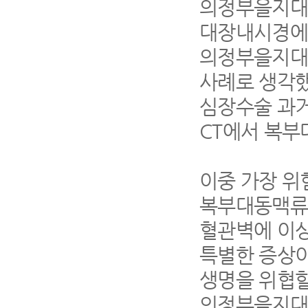
의정부을지대학
대장내시경에
의정부을지대
사례로 생각
심장수술 과거
CT
에서 복부
이중 가장 위
복부대동맥류는
혈관벽에 이
특별한 증상이
생명을 위협할
의정부을지대