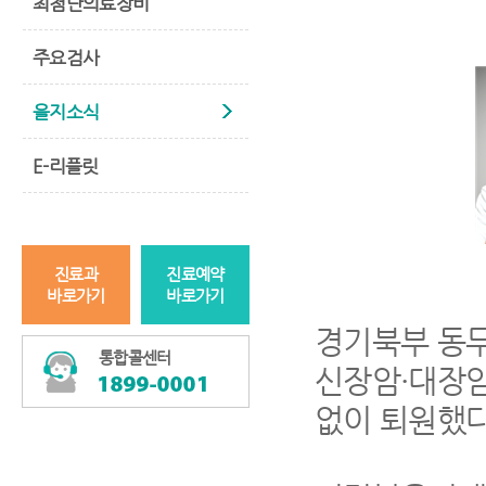
최첨단의료장비
주요검사
을지소식
E-리플릿
진료과
진료예약
바로가기
바로가기
경기북부 동
통합콜센터
신장암
·
대장
없이 퇴원했