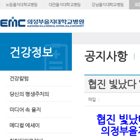
노원을지대학교병원
대전을지대학교병원
강남을지대학교병원
의
건강정보
공지사항
건강칼럼
협진 빛났다 
당신의 평생주치의
파일
미디어 속 을지
협진 빛
메디컬 에세이
의정부을