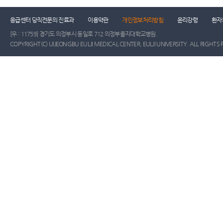
응급센터 당직전문의 진료과
이용약관
개인정보처리방침
윤리강령
환자
[우 : 11759] 경기도 의정부시 동일로 712 의정부을지대학교병원.
COPYRIGHT(C) UIJEONGBU EULJI MEDICAL CENTER, EULJI UNIVERSITY. ALL RIGHTS 