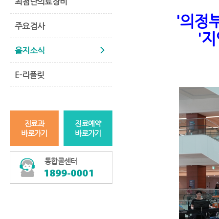
최첨단의료장비
'의정
주요검사
'
을지소식
E-리플릿
진료과
진료예약
바로가기
바로가기
통합콜센터