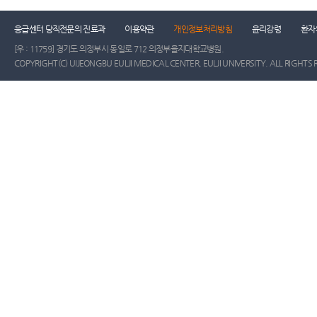
응급센터 당직전문의 진료과
이용약관
개인정보처리방침
윤리강령
환자
[우 : 11759] 경기도 의정부시 동일로 712 의정부을지대학교병원.
COPYRIGHT(C) UIJEONGBU EULJI MEDICAL CENTER, EULJI UNIVERSITY. ALL RIGHTS 