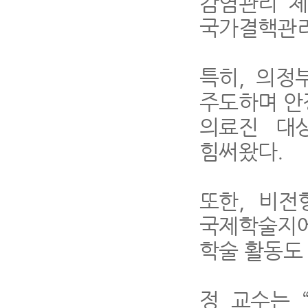
감염관리 체
국가결핵관리
특히
,
의정
주도하며 안
의료진 대
힘써왔다
.
또한
,
비전
국제학술지에
학술 활동도
정 교수는