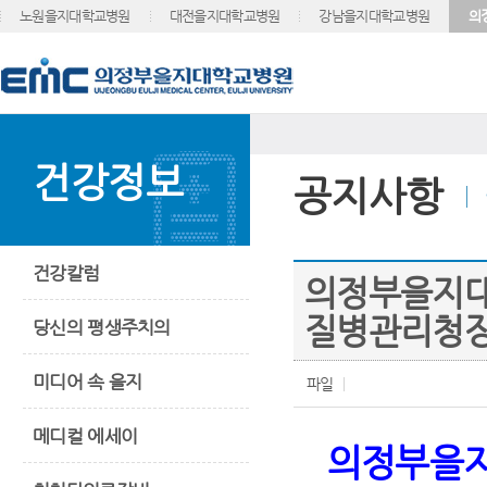
노원을지대학교병원
대전을지대학교병원
강남을지대학교병원
의
건강정보
공지사항
건강칼럼
의정부을지대
질병관리청장
당신의 평생주치의
미디어 속 을지
파일
메디컬 에세이
의정부을지