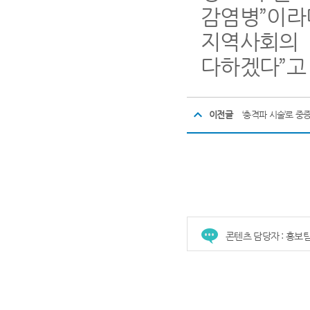
감염병
”
이
지역사회의 
다하겠다
”
고
이전글
‘충격파 시술’로 중
콘텐츠 담당자 : 홍보
건강증진센터
진료협력센터
장례식장
진