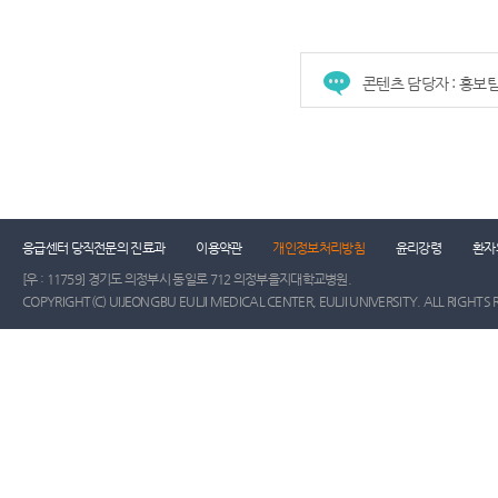
콘텐츠 담당자 : 홍보
건강증진센터
진료협력센터
장례식장
진
응급센터 당직전문의 진료과
이용약관
개인정보처리방침
윤리강령
환자
[우 : 11759] 경기도 의정부시 동일로 712 의정부을지대학교병원.
COPYRIGHT(C) UIJEONGBU EULJI MEDICAL CENTER, EULJI UNIVERSITY. ALL RIGHTS 