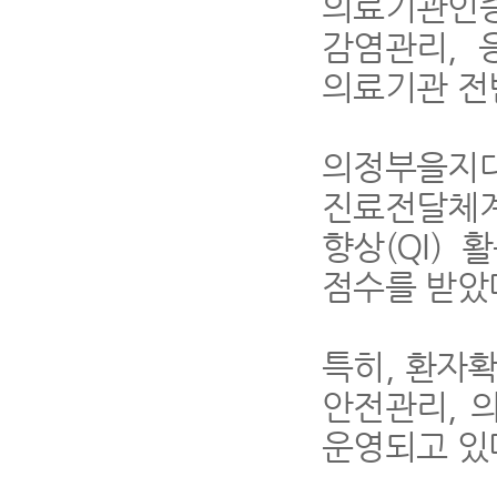
의료기관인
감염관리
,
의료기관 전
의정부을지
진료전달체계
향상
(QI)
활
점수를 받았
특히
,
환자확
안전관리
,
운영되고 있