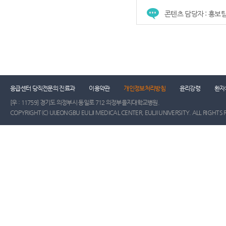
콘텐츠 담당자 : 홍보
건강증진센터
진료협력센터
장례식장
진
응급센터 당직전문의 진료과
이용약관
개인정보처리방침
윤리강령
환자
[우 : 11759] 경기도 의정부시 동일로 712 의정부을지대학교병원.
COPYRIGHT(C) UIJEONGBU EULJI MEDICAL CENTER, EULJI UNIVERSITY. ALL RIGHTS 