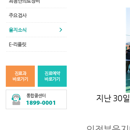
최첨단의료장비
주요검사
을지소식
E-리플릿
진료과
진료예약
바로가기
바로가기
통합콜센터
지난
30
일
의정부을지