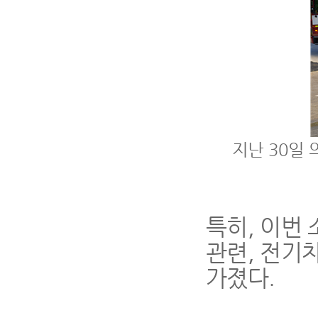
지난
30
일 
특히
,
이번 
관련
,
전기차
가졌다
.