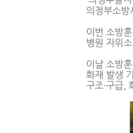
의정부소방서
이번 소방훈
병원 자위소
이날 소방훈
화재 발생 
구조
・
구급
,