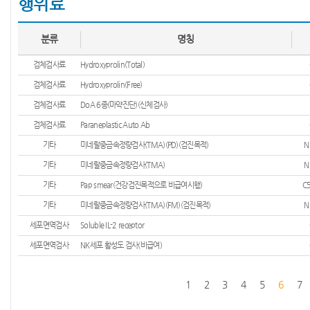
행위료
분류
명칭
검체검사료
Hydroxyprolin(Total)
검체검사료
Hydroxyprolin(Free)
검체검사료
DoA 6종(마약진단)(신체검사)
검체검사료
Paraneplastic Auto Ab
기타
미네랄중금속정량검사(TMA)(PD)(검진목적)
N
기타
미네랄중금속정량검사(TMA)
N
기타
Pap smear(건강검진목적으로 비급여시행)
C
기타
미네랄중금속정량검사(TMA)(FM)(검진목적)
N
세포면역검사
Soluble IL-2 receptor
세포면역검사
NK세포 활성도 검사(비급여)
1
2
3
4
5
6
7