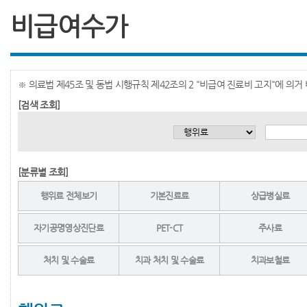
비급여수가
※ 의료법 제45조 및 동법 시행규칙 제42조의 2 "비급여 진료비 고지"에 의
[검색 조회]
[분류별 조회]
행위료 전체보기
기본진료료
상급병실료
자기공명영상진단료
PET-CT
주사료
처치 및 수술료
치과 처치 및 수술료
치과보철료