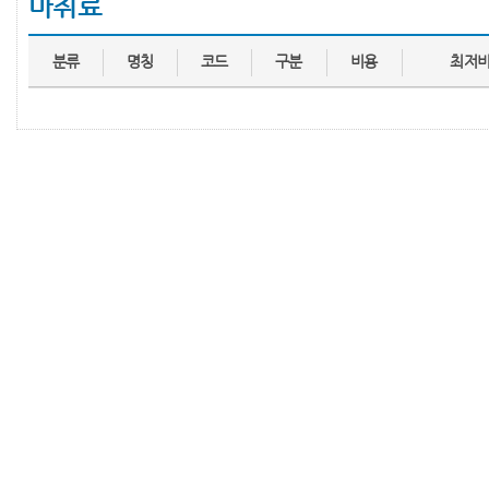
마취료
분류
명칭
코드
구분
비용
최저