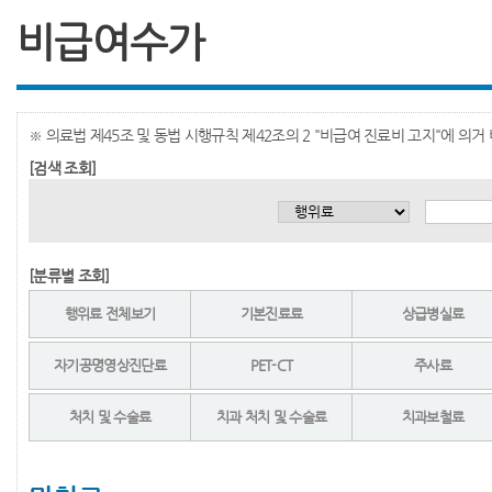
비급여수가
※ 의료법 제45조 및 동법 시행규칙 제42조의 2 "비급여 진료비 고지"에 의
[검색 조회]
[분류별 조회]
행위료 전체보기
기본진료료
상급병실료
자기공명영상진단료
PET-CT
주사료
처치 및 수술료
치과 처치 및 수술료
치과보철료