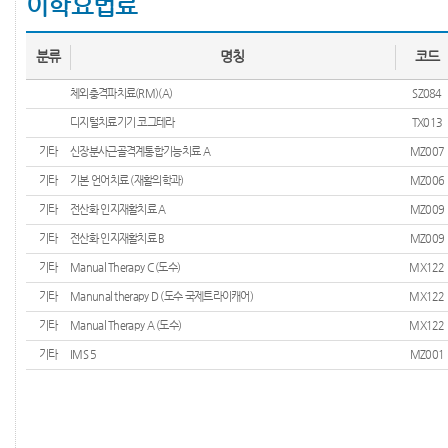
이학요법료
분류
명칭
코드
체외충격파치료(RM)(A)
SZ084
디지털치료기기 코그테라
TX013
기타
신장분사근골격계통합기능치료 A
MZ007
기타
기본 언어치료 (재활의학과)
MZ006
기타
전산화 인지재활치료 A
MZ009
기타
전산화 인지재활치료 B
MZ009
기타
Manual Therapy C (도수)
MX122
기타
Manunal therapy D (도수 국제트라이캐어)
MX122
기타
Manual Therapy A (도수)
MX122
기타
IMS 5
MZ001