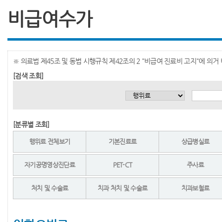
비급여수가
※ 의료법 제45조 및 동법 시행규칙 제42조의 2 "비급여 진료비 고지"에 의
[검색 조회]
[분류별 조회]
행위료 전체보기
기본진료료
상급병실료
자기공명영상진단료
PET-CT
주사료
처치 및 수술료
치과 처치 및 수술료
치과보철료