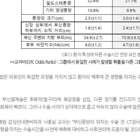
<표1> 환자 특성에 따른 수술시간 연장 요인 
**
교차비
(OR; Odds Ratio) :
그룹에서 동일한 사례가 발생할 확률을 다른 그
법은 의료진이 복잡한 과정을 거치지 않고 환자의 예후에 큰 영향을 미치는 
 부신절제술은 후복막
(
옆구리
)
에 복강경을 삽입
,
다른 장기를 건드리지 
 회복이 빠르다
.
그러나 수술 시야가 상대적으로 좁고 익숙치 않아 수술에 많
병원 갑상선내분비외과 나충실 교수는
“
부신종양의 위치는 수술 전
CT
검사
영향을 미치는 수술시간을 사전에 예측해 대비하고 사후관리에 도움이 될 것으