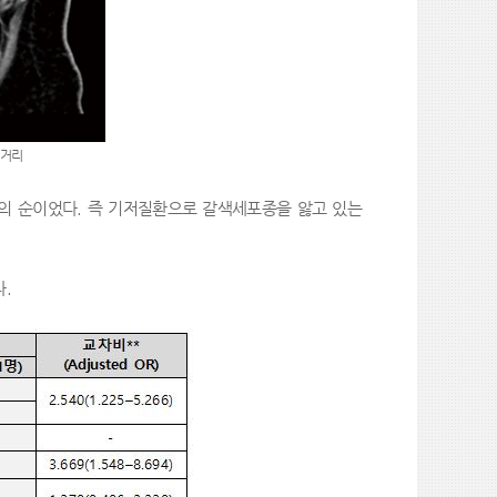
 거리
의 순이었다
.
즉
기저질환으로 갈색세포종을 앓고 있는
.