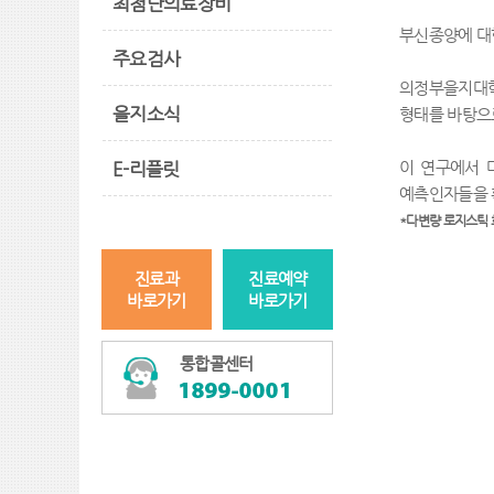
최첨단의료장비
부신종양에 대
주요검사
의정부을지대
을지소식
형태를 바탕으
E-리플릿
이 연구에서 
예측인자들을 
*
다변량 로지스틱
진료과
진료예약
바로가기
바로가기
통합콜센터