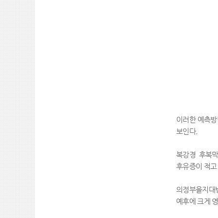
이러한 예측방
보인다
.
복강경 후복막
후유증이 적고
의정부을지대
예후에 크게 