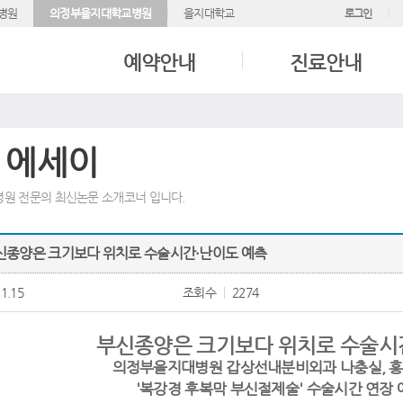
병원
의정부을지대학교병원
을지대학교
로그인
예약안내
진료안내
 에세이
원 전문의 최신논문 소개코너 입니다.
부신종양은 크기보다 위치로 수술시간·난이도 예측
1.15
조회수
2274
부신종양은 크기보다 위치로 수술시
의정부을지대병원 갑상선내분비외과 나충실
,
홍
'복강경 후복막 부신절제술' 수술시간 연장