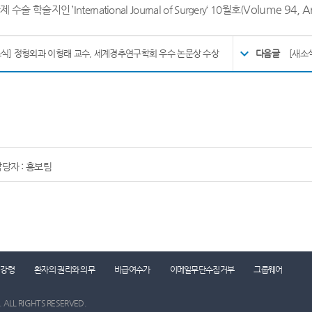
Volume 94, Ar
국제 수술 학술지인
’International Journal of Surgery‘ 10
월호
(
소식] 정형외과 이형래 교수, 세계경추연구학회 우수 논문상 수상
다음글
당자 : 홍보팀
진료시간표
찾아오시는 길
콜센터 1899-0001
리강령
환자의 권리와 의무
비급여수가
이메일무단수집거부
그룹웨어
. ALL RIGHTS RESERVED.