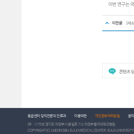
이번 연구는 
이전글
[새
콘텐츠 담
건강증진센터
진료협력센터
장례식장
응급센터 당직전문의 진료과
이용약관
개인정보처리방침
윤
[우 : 11759] 경기도 의정부시 동일로 712 의정부을지대학교병원.
COPYRIGHT(C) UIJEONGBU EULJI MEDICAL CENTER, EULJI UNIVERSITY