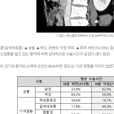
<
그림
1>
부신종양 하부에서 신장 상부까지의 수직
질환
(
갈색세포종
)
▲
성별
▲
부신 주변의 지방 부피
▲
후부 비만지수
(PAI)
등
부신질환을 앓고 있는 환자에 비해 상대적으로 수술시간이 길었다
.(
표
1
참조
)
양의 크기와 환자의 신체적 요인인
BMI(
비만 정도
)
는 거의 영향을 미치지 않았다