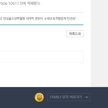
ticle 106113)
에 게재됐다
.
[새소식] 만성골수성백혈병 세계적 권위자, 4세대 표적항암제 ‘안전성’ 입증
목록으로