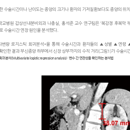
한 수술시간이나 난이도는 종양의 크기나 환자의 기저질환보다도 종양의 위치
학교병원 갑상선내분비외과 나충실
,
홍석준 교수 연구팀은
‘
복강경 후복막 
로 수술시간 연장 원인을 분석했다
.
다변량 로지스틱 회귀분석
*
을 통해 수술시간과 환자들의
▲
성별
▲
연령
확인한 결과 부신종양 하부에서 신장 상부까지의 수직 거리
(
그림
1)
가 수술시
 회귀분석
(Multivariate logistic regression analysis) :
변수 간 연관성을 확인하는 분석법