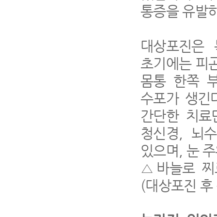
통증을 유발
대상포진은 
초기에는 피
몸통 한쪽 
수포가 생긴
간단한 치료
청신경
,
뇌수
있으며
,
눈 
△
바늘로 
(
대상포진 후