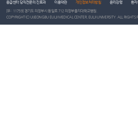
응급센터 당직전문의 진료과
이용약관
개인정보처리방침
윤리강령
환자
[우 : 11759] 경기도 의정부시 동일로 712 의정부을지대학교병원.
COPYRIGHT(C) UIJEONGBU EULJI MEDICAL CENTER, EULJI UNIVERSITY. ALL RIGHTS 