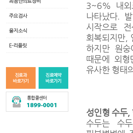
최첨단의료장비
3~6%
내외
나타났다
.
발
주요검사
시작으로 
을지소식
회복되지만
,
E-리플릿
하지만 원숭
때문에 외형
유사한 형태
진료과
진료예약
바로가기
바로가기
통합콜센터
성인형 수두
,
수두는 수두