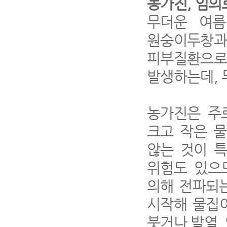
농가진
,
임의
무더운 여
원숭이두창과
피부질환으로
발생하는데
,
농가진은 
크고 작은 
않는 것이 
위험도 있으
의해 전파되는
시작해 물집
붓거나 발열
,