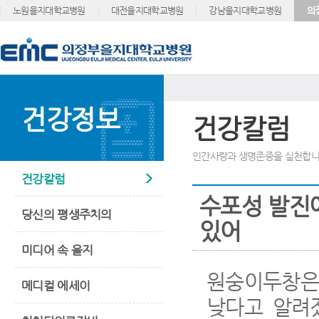
노원을지대학교병원
대전을지대학교병원
강남을지대학교병원
의
건강정보
건강칼럼
인간사랑과 생명존중을 실천합니
건강칼럼
수포성 발진에
당신의 평생주치의
있어
미디어 속 을지
원숭이두창은
메디컬 에세이
낮다고 알려