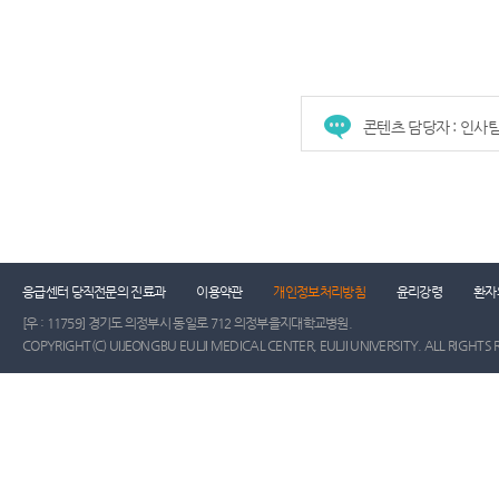
콘텐츠 담당자 : 인사
건강증진센터
진료협력센터
장례식장
진
응급센터 당직전문의 진료과
이용약관
개인정보처리방침
윤리강령
환자
[우 : 11759] 경기도 의정부시 동일로 712 의정부을지대학교병원.
COPYRIGHT(C) UIJEONGBU EULJI MEDICAL CENTER, EULJI UNIVERSITY. ALL RIGHTS 