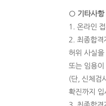
○
기타사항
1.
온라인 접
2.
최종합격자
허위 사실을
또는 임용이
(
단
,
신체검사
확진까지 입
3.
최종합격자