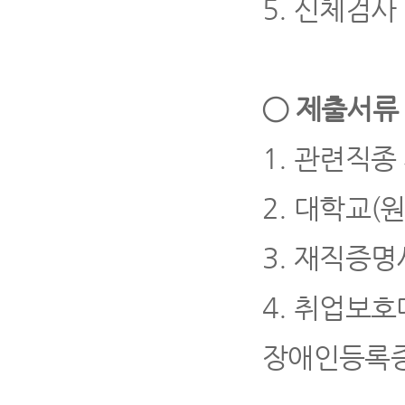
5.
신체검사
◯
제출서
1.
관련직종 
2.
대학교
(
3.
재직증명
4.
취업보호
장애인등록