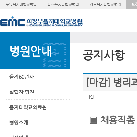
노원을지대학교병원
대전을지대학교병원
강남을지대학교병원
의
병원안내
공지사항
을지60년사
[마감] 병
설립자 평전
파일
을지대학교의료원
▣
채용직종
병원소개