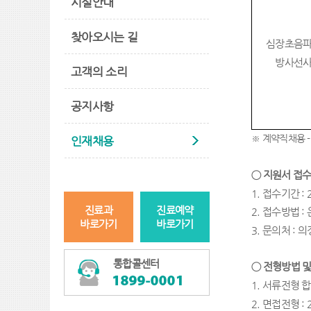
시설안내
찾아오시는 길
심장초음
방사선
고객의 소리
공지사항
※
계약직채용
-
인재채용
◯
지원서 접수
1.
접수기간
:
진료과
진료예약
2.
접수방법
:
바로가기
바로가기
3.
문의처
:
의
통합콜센터
◯
전형방법 및
1.
서류전형 
2.
면접전형
: 