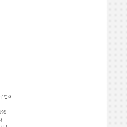
우 합격
정임
)
다
.