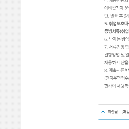
4
.
채용인원의
예비합격자 운
단
,
발표 후
6
5.
취업보호대
증빙서류
(
취업
6.
남자는 병역
7.
서류전형 합
전형방법 및 일
채용하지 않을
8.
제출서류 반
(
전자우편접수로
한하여 채용확
이전글
[마