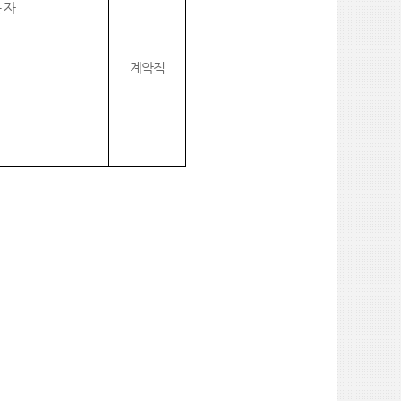
 자
계약직