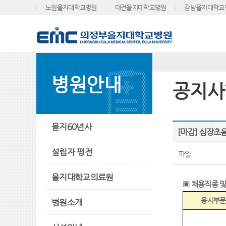
노원을지대학교병원
대전을지대학교병원
강남을지대학교
병원안내
공지사
을지60년사
[마감] 심장초
설립자 평전
파일
을지대학교의료원
▣
채용직종 및
응시부문
병원소개