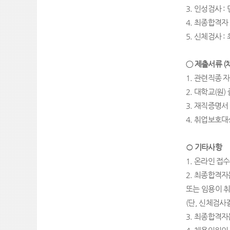
3.
인성검사
:
4
.
최종합격자
5.
신체검사
:
◯
제출서류
(
1.
관련직종 자
2.
대학교
(
원
)
3.
재직증명서
4.
취업보호대
○
기타사항
1.
온라인 접수
2.
최종합격자는
또는 임용이 
(
단
,
신체검사결
3.
최종합격자는