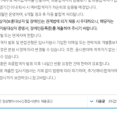
1
배수로 예비합격자를 선발하며
,
최종합격자의 임용포기 및 최종합격자가 입
영기간 이내 퇴사 시 예비합격자가 차순위로 임용될 예정입니다
.
개월만 운영하며
, 6
개월 경과 후 자동 불합격 처리됩니다
.
상자
(
보훈대상자 및 장애인
)
는 관계법에 의거 채용 시 우대하오니
,
해당자는
지원대상자 증명서
,
장애인등록증
)
를 제출하여 주시기 바랍니다
.
필 또는 면제자에 한합니다
.
격자 발표 및 면접전형은 입사지원시 기입한 이메일 또는 연락처로 개별통보
정은 본원 사정에 따라 변경될 수 있습니다
.
또한
,
응시분야에 적격자가 없는
 수 있습니다
.
환은 최종합격자 발표 이후
14
일간 반환 요청한 건에 한하여 유효합니다
.
 제출한 입사지원서는 지체 없이 법령에 따라 파기하며
,
추가
(
예비
)
합격자
정시까지 보관하오니 참고바랍니다
.)
감] 임상병리사(뇌신경검사센터) 채용공고
다음글
[마감