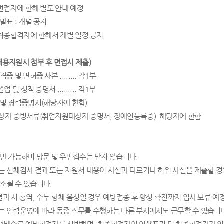
면접자에 한해 별도 안내 예정
 발표
개별 공지
:
최종합격자에 한해서 개별 일정 공지
채용지원시 첨부 후 면접시 제출
)
격증 및 면허증 사본
........
각
1
부
졸업 및 성적 증명서
.........
각
1
부
 및 경력증명서
(
해당자에 한함
)
상자 증빙서류
(
취업지원대상자 증명서
,
장애인등록증
)_
해당자에 한함
만 가능하며 방문 및 우편접수는 받지 않습니다
.
 신체검사 결과 또는 지원서 내용이 사실과 다르거나 허위 사실을 제출할 경
취소될 수 있습니다
.
과 시 홍역
,
수두 항체 음성일 경우 예방접종 후 양성 확진까지 입사 보류 예
 인력운영에 따라 동종 직무를 수행하는 다른 부서에서도 근무할 수 있습니