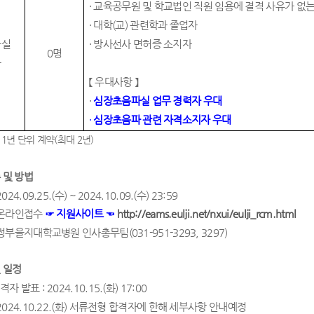
·
교육공무원 및 학교법인 직원 임용에 결격 사유가 없는
·
대학
(
교
)
관련학과 졸업자
파실
·
방사선사 면허증 소지자
0
명
사
【
우대사항
】
·
심장초음파실 업무 경력자 우대
·
심장초음파 관련 자격소지자 우대
 1
년 단위 계약
(
최대
2
년
)
 및 방법
2024.09.25.(
수
) ~ 2024.10.09.(
수
) 23:59
http://eams.eulji.net/nxui/eulji_rcm.html
온라인접수
☞
지원사이트
☜
정부을지대학교병원 인사총무팀
(031-951-3293, 3297)
 일정
합격자 발표
: 2024.10.15.(
화
) 17:00
2024.10.22.(
화
)
서류전형 합격자에 한해 세부사항 안내예정