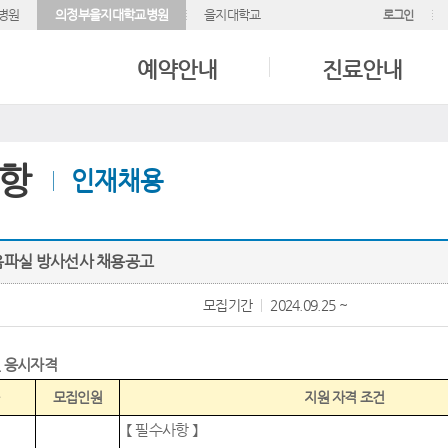
병원
의정부을지대학교병원
을지대학교
로그인
예약안내
진료안내
항
인재채용
음파실 방사선사 채용공고
모집기간
2024.09.25 ~
 응시자격
모집인원
지원 자격 조건
【
필수사항
】