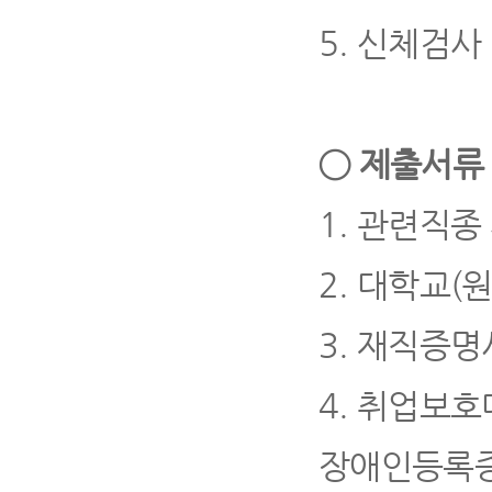
5.
신체검사
◯
제출서
1.
관련직종 
2.
대학교
(
3.
재직증명
4.
취업보호
장애인등록