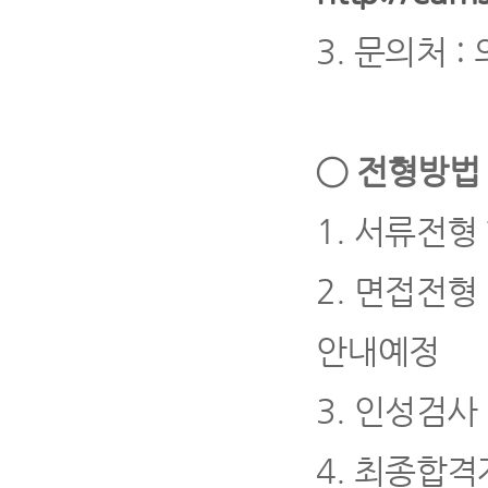
3.
문의처
:
◯
전형방법 
1.
서류전형
2.
면접전형
안내예정
3.
인성검사
4
.
최종합격