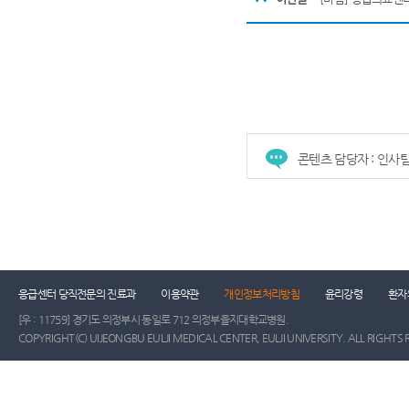
콘텐츠 담당자 : 인사
건강증진센터
진료협력센터
장례식장
진
응급센터 당직전문의 진료과
이용약관
개인정보처리방침
윤리강령
환자
[우 : 11759] 경기도 의정부시 동일로 712 의정부을지대학교병원.
COPYRIGHT(C) UIJEONGBU EULJI MEDICAL CENTER, EULJI UNIVERSITY. ALL RIGHTS 