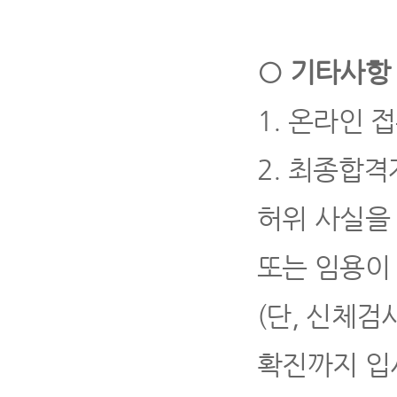
○
기타사항
1.
온라인 접
2.
최종합격자
허위 사실을
또는 임용이
(
단
,
신체검사
확진까지 입