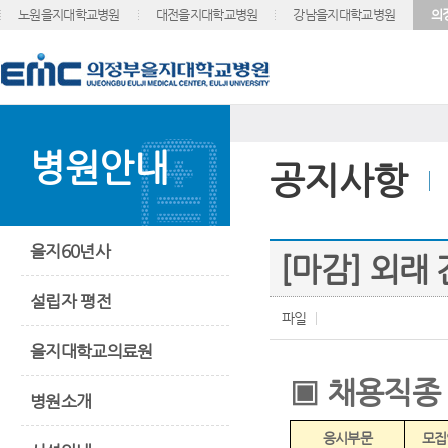
노원을지대학교병원
대전을지대학교병원
강남을지대학교병원
의
병원안내
공지사항
을지60년사
[마감] 외래
설립자 평전
파일
을지대학교의료원
▣
채용직종
병원소개
응시부문
모집