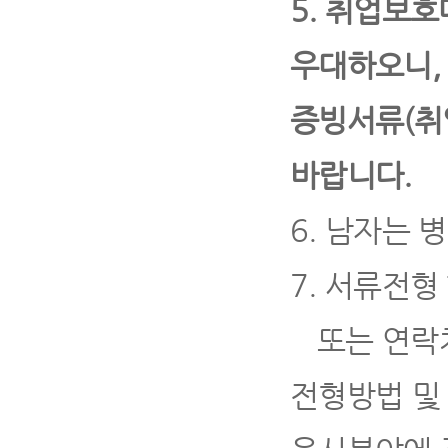
5.
취업보호
우대하오니
증빙서류
(
취
바랍니다
.
6.
남자는 병
7.
서류전형 
또는 연락
전형방법 및