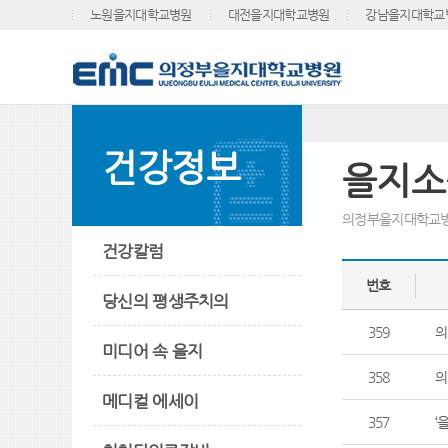
노원을지대학교병원
대전을지대학교병원
강남을지대학교
건강정보
을지소
의정부을지대학교병
건강칼럼
번호
당신의 평생주치의
359
의
미디어 속 을지
358
의
메디컬 에세이
357
‘