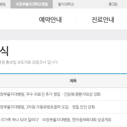
병원
의정부을지대학교병원
을지대학교
로그인
예약안내
진료안내
식
원 홍보팀 보도자료 모음코너 입니다.
제목
정부을지대병원, 우수 의료진 추가 영입…간담췌·중환자외상 강화
정부을지대병원, 3차원 자동유방초음파 도입⋯정밀 진단 강화
을지가족 하나 되어 달리다’⋯의정부을지대병원, 한마음체육대회 성공개최