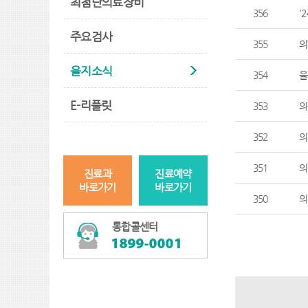
최첨단의료장비
356
'
주요검사
355
의
을지소식
354
을
E-리플릿
353
의
352
의
351
의
진료과
진료예약
바로가기
바로가기
350
의
통합콜센터