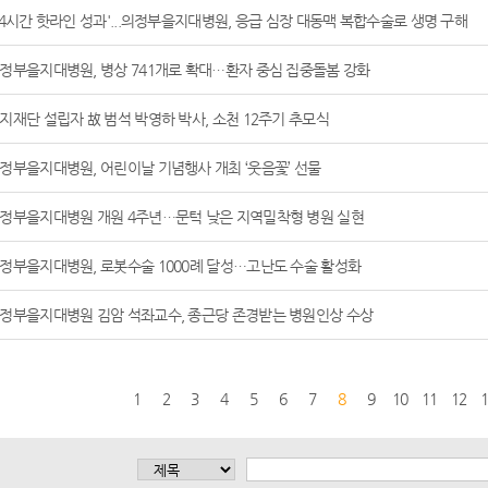
24시간 핫라인 성과'...의정부을지대병원, 응급 심장 대동맥 복합수술로 생명 구해
정부을지대병원, 병상 741개로 확대⋯환자 중심 집중돌봄 강화
지재단 설립자 故 범석 박영하 박사, 소천 12주기 추모식
정부을지대병원, 어린이날 기념행사 개최 ‘웃음꽃’ 선물
정부을지대병원 개원 4주년⋯문턱 낮은 지역밀착형 병원 실현
정부을지대병원, 로봇수술 1000례 달성⋯고난도 수술 활성화
정부을지대병원 김암 석좌교수, 종근당 존경받는 병원인상 수상
1
2
3
4
5
6
7
8
9
10
11
12