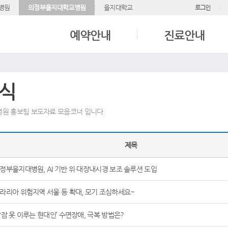
병원
의정부을지대학교병원
을지대학교
로그인
예약안내
진료안내
식
원 홍보팀 보도자료 모음코너 입니다.
제목
정부을지대병원, AI 기반 위·대장내시경 보조 솔루션 도입
라리아 위험지역 서울 등 확대, 모기 조심하세요~
밤잠 못 이루는 현대인’ 수면장애, 극복 방법은?