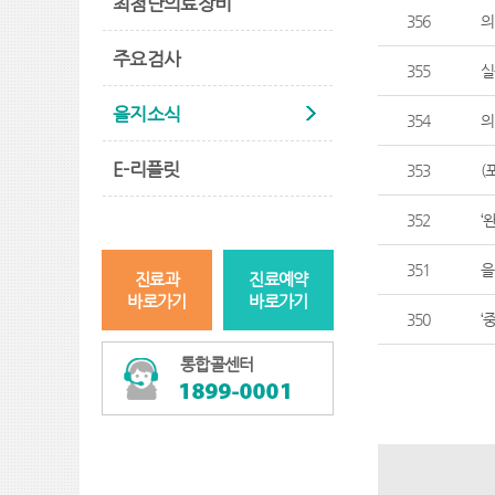
최첨단의료장비
356
의
주요검사
355
실
을지소식
354
의
E-리플릿
353
(
352
‘
351
을
진료과
진료예약
바로가기
바로가기
350
‘
통합콜센터