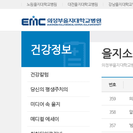
노원을지대학교병원
대전을지대학교병원
강남을지대학교
건강정보
을지소
의정부을지대학교병
건강칼럼
번호
당신의 평생주치의
359
의
미디어 속 을지
358
말
메디컬 에세이
357
‘