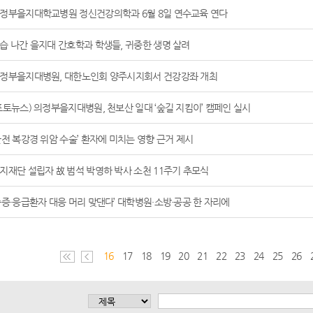
정부을지대학교병원 정신건강의학과 6월 8일 연수교육 연다
습 나간 을지대 간호학과 학생들, 귀중한 생명 살려
정부을지대병원, 대한노인회 양주시지회서 건강강좌 개최
포토뉴스) 의정부을지대병원, 천보산 일대 ‘숲길 지킴이’ 캠페인 실시
완전 복강경 위암 수술’ 환자에 미치는 영향 근거 제시
지재단 설립자 故 범석 박영하 박사 소천 11주기 추모식
중증·응급환자 대응 머리 맞댄다’ 대학병원·소방·공공 한 자리에
16
17
18
19
20
21
22
23
24
25
26