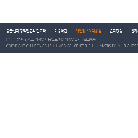
건강증진센터
진료협력센터
장례식장
진
응급센터 당직전문의 진료과
이용약관
개인정보처리방침
윤리강령
환자
[우 : 11759] 경기도 의정부시 동일로 712 의정부을지대학교병원.
COPYRIGHT(C) UIJEONGBU EULJI MEDICAL CENTER, EULJI UNIVERSITY. ALL RIGHTS 